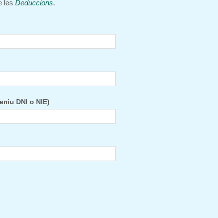
e les
Deduccions
.
eniu DNI o NIE)