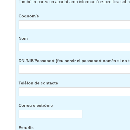
També trobareu un apartat amb informació específica sobr
Cognom/s
Nom
DNI/NIE/Passaport (feu servir el passaport només si no t
Telèfon de contacte
Correu electrònic
Estudis